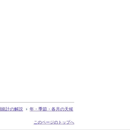
測統計の解説
年・季節・各月の天候
このページのトップへ