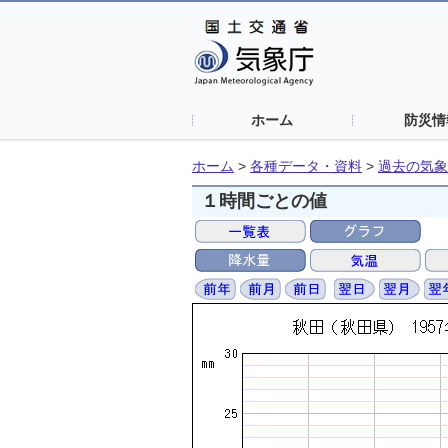
ホーム
防災情
ホーム
>
各種データ・資料
>
過去の気象
１時間ごとの値