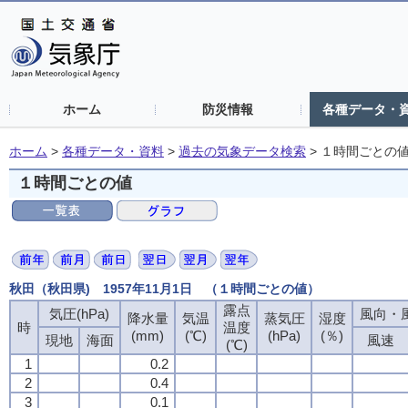
ホーム
防災情報
各種データ・
ホーム
>
各種データ・資料
>
過去の気象データ検索
>
１時間ごとの
１時間ごとの値
秋田（秋田県) 1957年11月1日 （１時間ごとの値）
露点
露点
露点
露点
気圧(hPa)
気圧(hPa)
気圧(hPa)
気圧(hPa)
風向・風
風向・風
風向・風
風向・風
降水量
降水量
降水量
降水量
気温
気温
気温
気温
蒸気圧
蒸気圧
蒸気圧
蒸気圧
湿度
湿度
湿度
湿度
時
時
時
時
温度
温度
温度
温度
(mm)
(mm)
(mm)
(mm)
(℃)
(℃)
(℃)
(℃)
(hPa)
(hPa)
(hPa)
(hPa)
(％)
(％)
(％)
(％)
現地
現地
現地
現地
海面
海面
海面
海面
風速
風速
風速
風速
(℃)
(℃)
(℃)
(℃)
1
1
1
1
0.2
0.2
0.2
0.2
2
2
2
2
0.4
0.4
0.4
0.4
3
3
3
3
0.1
0.1
0.1
0.1