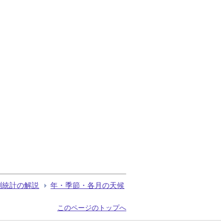
測統計の解説
年・季節・各月の天候
このページのトップへ