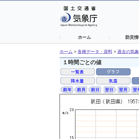
ホーム
防災情
ホーム
>
各種データ・資料
>
過去の気象
１時間ごとの値