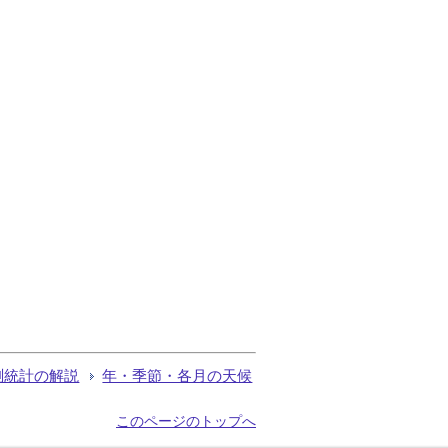
測統計の解説
年・季節・各月の天候
このページのトップへ