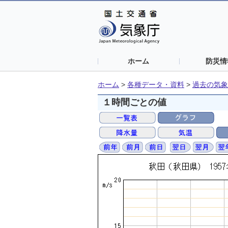
ホーム
防災情
ホーム
>
各種データ・資料
>
過去の気象
１時間ごとの値