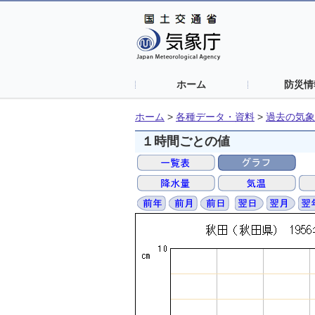
ホーム
防災情
ホーム
>
各種データ・資料
>
過去の気象
１時間ごとの値