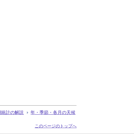
測統計の解説
年・季節・各月の天候
このページのトップへ