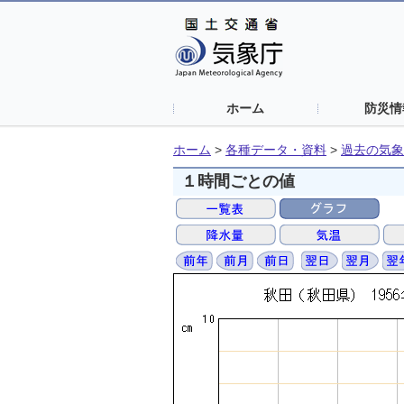
ホーム
防災情
ホーム
>
各種データ・資料
>
過去の気象
１時間ごとの値