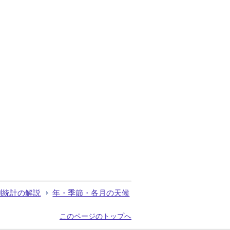
測統計の解説
年・季節・各月の天候
このページのトップへ