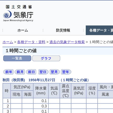
ホーム
防災情報
各種データ・
ホーム
>
各種データ・資料
>
過去の気象データ検索
>
１時間ごとの
１時間ごとの値
秋田（秋田県) 1956年11月27日 （１時間ごとの値）
露点
気圧(hPa)
風向・風
降水量
気温
蒸気圧
湿度
時
温度
(mm)
(℃)
(hPa)
(％)
現地
海面
風速
(℃)
1
0.1
2
0.3
3
0.1