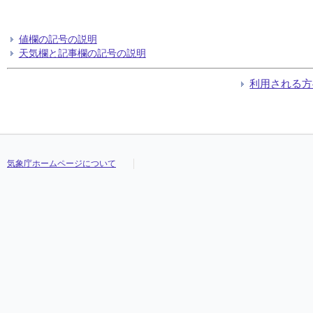
値欄の記号の説明
天気欄と記事欄の記号の説明
利用される方
気象庁ホームページについて