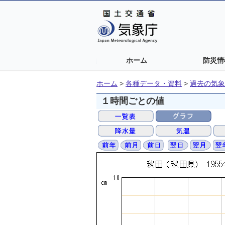
ホーム
防災情
ホーム
>
各種データ・資料
>
過去の気象
１時間ごとの値