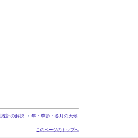
測統計の解説
年・季節・各月の天候
このページのトップへ