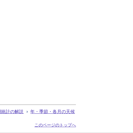
測統計の解説
年・季節・各月の天候
このページのトップへ