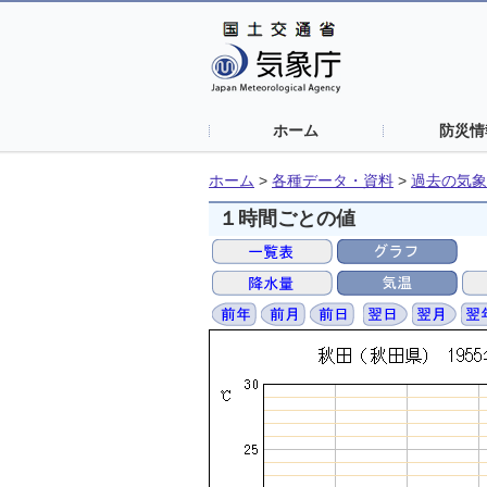
ホーム
防災情
ホーム
>
各種データ・資料
>
過去の気象
１時間ごとの値