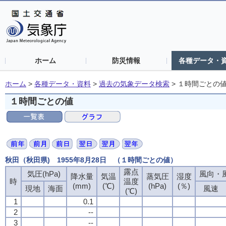
ホーム
防災情報
各種データ・
ホーム
>
各種データ・資料
>
過去の気象データ検索
>
１時間ごとの
１時間ごとの値
秋田（秋田県) 1955年8月28日 （１時間ごとの値）
露点
気圧(hPa)
風向・風
降水量
気温
蒸気圧
湿度
時
温度
(mm)
(℃)
(hPa)
(％)
現地
海面
風速
(℃)
1
0.1
2
--
3
--