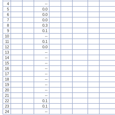
4
--
5
0.0
6
0.0
7
0.0
8
0.3
9
0.1
10
--
11
0.1
12
0.0
13
--
14
--
15
--
16
--
17
--
18
--
19
--
20
--
21
--
22
0.1
23
0.1
24
--