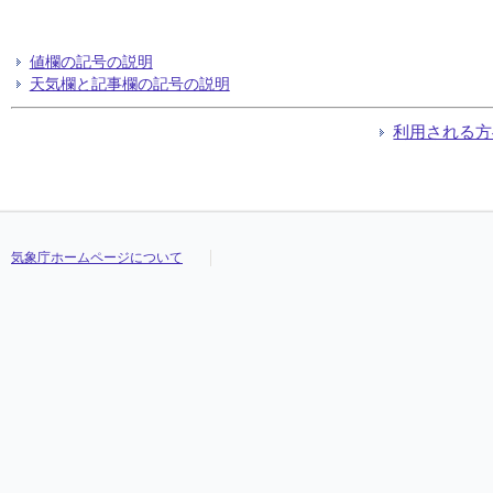
値欄の記号の説明
天気欄と記事欄の記号の説明
利用される方
気象庁ホームページについて