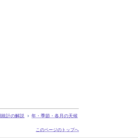
測統計の解説
年・季節・各月の天候
このページのトップへ