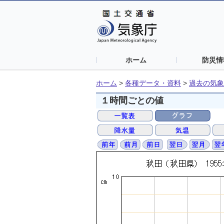
ホーム
防災情
ホーム
>
各種データ・資料
>
過去の気象
１時間ごとの値