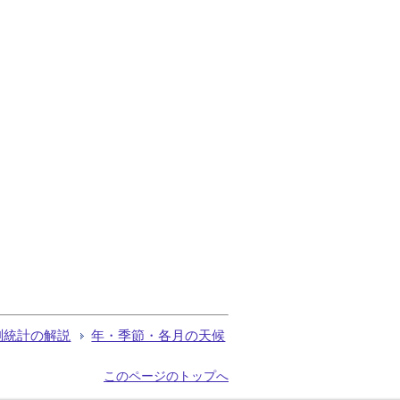
測統計の解説
年・季節・各月の天候
このページのトップへ