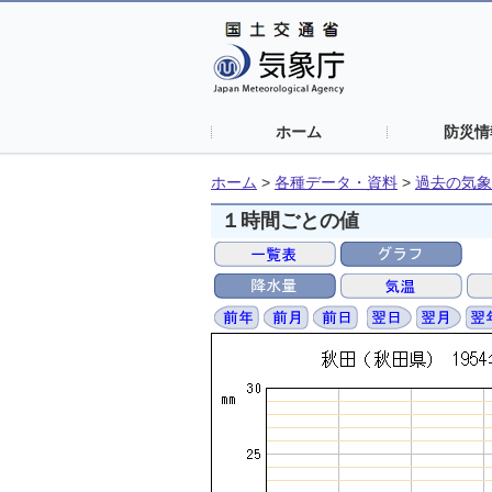
ホーム
防災情
ホーム
>
各種データ・資料
>
過去の気象
１時間ごとの値