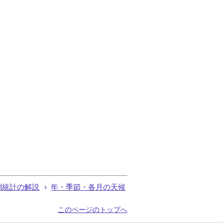
測統計の解説
年・季節・各月の天候
このページのトップへ