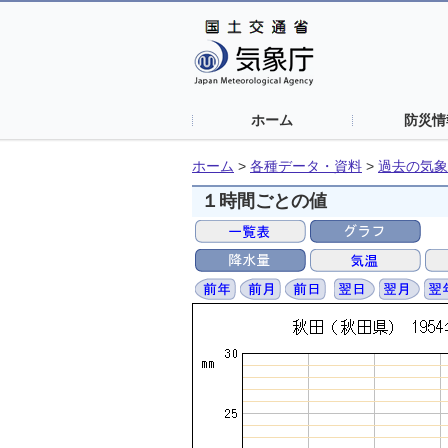
ホーム
防災情
ホーム
>
各種データ・資料
>
過去の気象
１時間ごとの値