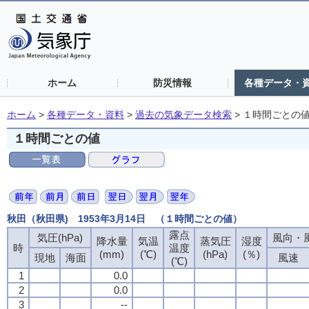
ホーム
防災情報
各種データ・
ホーム
>
各種データ・資料
>
過去の気象データ検索
>
１時間ごとの
１時間ごとの値
秋田（秋田県) 1953年3月14日 （１時間ごとの値）
露点
気圧(hPa)
風向・風
降水量
気温
蒸気圧
湿度
時
温度
(mm)
(℃)
(hPa)
(％)
現地
海面
風速
(℃)
1
0.0
2
0.0
3
--