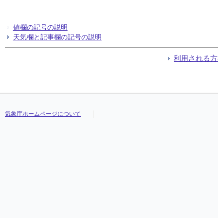
値欄の記号の説明
天気欄と記事欄の記号の説明
利用される方
気象庁ホームページについて