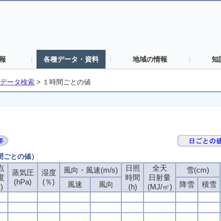
報
各種データ・資料
地域の情報
知
データ検索
>
１時間ごとの値
時間ごとの値）
点
日照
全天
風向・風速(m/s)
雪(cm)
蒸気圧
湿度
度
時間
日射量
(hPa)
(％)
風速
風向
降雪
積雪
)
(h)
(MJ/㎡)