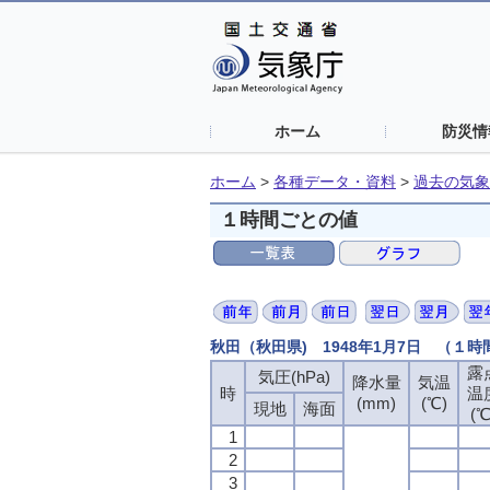
ホーム
防災情
ホーム
>
各種データ・資料
>
過去の気象
１時間ごとの値
秋田（秋田県) 1948年1月7日 （１
露
気圧(hPa)
降水量
気温
時
温
(mm)
(℃)
現地
海面
(℃
1
2
3