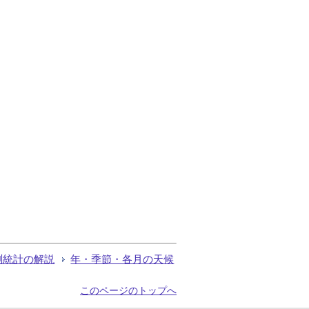
測統計の解説
年・季節・各月の天候
このページのトップへ