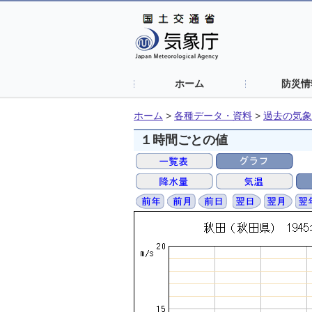
ホーム
防災情
ホーム
>
各種データ・資料
>
過去の気象
１時間ごとの値