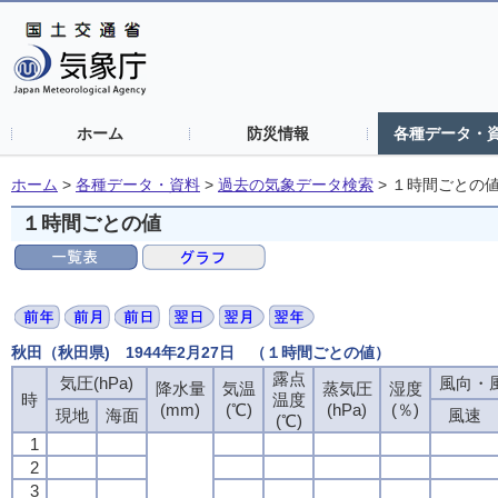
ホーム
防災情報
各種データ・
ホーム
>
各種データ・資料
>
過去の気象データ検索
>
１時間ごとの
１時間ごとの値
秋田（秋田県) 1944年2月27日 （１時間ごとの値）
露点
露点
露点
露点
気圧(hPa)
気圧(hPa)
気圧(hPa)
気圧(hPa)
風向・風
風向・風
風向・風
風向・風
降水量
降水量
降水量
降水量
気温
気温
気温
気温
蒸気圧
蒸気圧
蒸気圧
蒸気圧
湿度
湿度
湿度
湿度
時
時
時
時
温度
温度
温度
温度
(mm)
(mm)
(mm)
(mm)
(℃)
(℃)
(℃)
(℃)
(hPa)
(hPa)
(hPa)
(hPa)
(％)
(％)
(％)
(％)
現地
現地
現地
現地
海面
海面
海面
海面
風速
風速
風速
風速
(℃)
(℃)
(℃)
(℃)
1
1
1
1
2
2
2
2
3
3
3
3