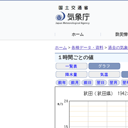
ホーム
防災情
ホーム
>
各種データ・資料
>
過去の気象
１時間ごとの値