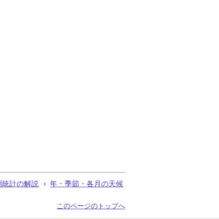
測統計の解説
年・季節・各月の天候
このページのトップへ