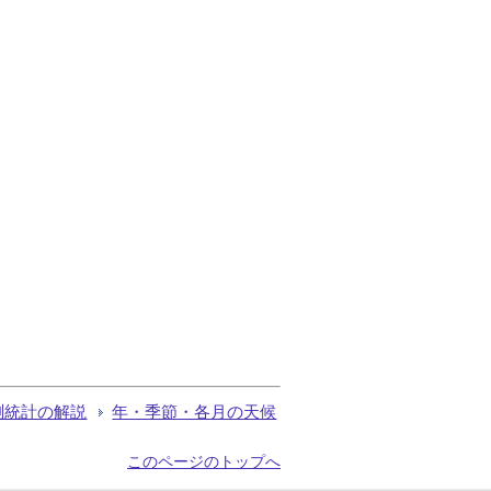
測統計の解説
年・季節・各月の天候
このページのトップへ