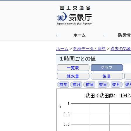
ホーム
防災情
ホーム
>
各種データ・資料
>
過去の気象
１時間ごとの値