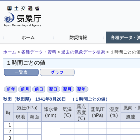
ホーム
防災情報
各種データ・
ホーム
>
各種データ・資料
>
過去の気象データ検索
>
１時間ごとの
１時間ごとの値
秋田（秋田県) 1941年9月28日 （１時間ごとの値）
露点
露点
露点
露点
気圧(hPa)
気圧(hPa)
気圧(hPa)
気圧(hPa)
風向・風
風向・風
風向・風
風向・風
降水量
降水量
降水量
降水量
気温
気温
気温
気温
蒸気圧
蒸気圧
蒸気圧
蒸気圧
湿度
湿度
湿度
湿度
時
時
時
時
温度
温度
温度
温度
(mm)
(mm)
(mm)
(mm)
(℃)
(℃)
(℃)
(℃)
(hPa)
(hPa)
(hPa)
(hPa)
(％)
(％)
(％)
(％)
現地
現地
現地
現地
海面
海面
海面
海面
風速
風速
風速
風速
(℃)
(℃)
(℃)
(℃)
1
1
1
1
2
2
2
2
3
3
3
3