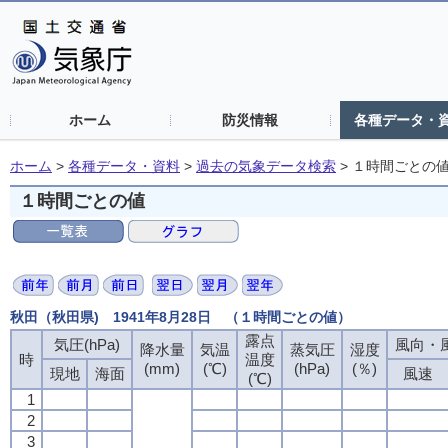
ホーム
防災情報
各種データ・
ホーム
>
各種データ・資料
>
過去の気象データ検索
>
１時間ごとの
１時間ごとの値
秋田（秋田県) 1941年8月28日 （１時間ごとの値）
露点
気圧(hPa)
風向・風
降水量
気温
蒸気圧
湿度
時
温度
(mm)
(℃)
(hPa)
(％)
現地
海面
風速
(℃)
1
2
3