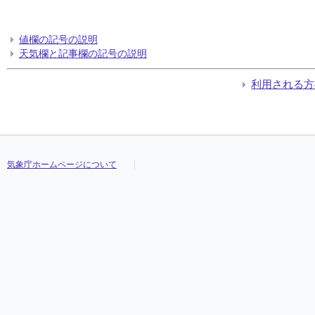
値欄の記号の説明
天気欄と記事欄の記号の説明
利用される方
気象庁ホームページについて