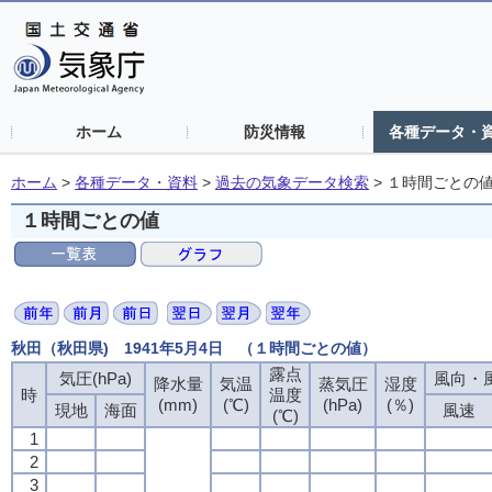
ホーム
防災情報
各種データ・
ホーム
>
各種データ・資料
>
過去の気象データ検索
>
１時間ごとの
１時間ごとの値
秋田（秋田県) 1941年5月4日 （１時間ごとの値）
露点
露点
露点
露点
気圧(hPa)
気圧(hPa)
気圧(hPa)
気圧(hPa)
風向・風
風向・風
風向・風
風向・風
降水量
降水量
降水量
降水量
気温
気温
気温
気温
蒸気圧
蒸気圧
蒸気圧
蒸気圧
湿度
湿度
湿度
湿度
時
時
時
時
温度
温度
温度
温度
(mm)
(mm)
(mm)
(mm)
(℃)
(℃)
(℃)
(℃)
(hPa)
(hPa)
(hPa)
(hPa)
(％)
(％)
(％)
(％)
現地
現地
現地
現地
海面
海面
海面
海面
風速
風速
風速
風速
(℃)
(℃)
(℃)
(℃)
1
1
1
1
2
2
2
2
3
3
3
3