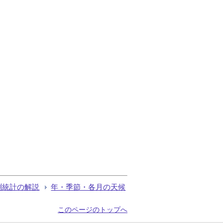
測統計の解説
年・季節・各月の天候
このページのトップへ