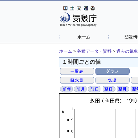
ホーム
防災情
ホーム
>
各種データ・資料
>
過去の気象
１時間ごとの値