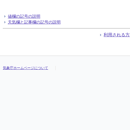
値欄の記号の説明
天気欄と記事欄の記号の説明
利用される方
気象庁ホームページについて