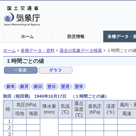
ホーム
防災情報
各種データ・
ホーム
>
各種データ・資料
>
過去の気象データ検索
>
１時間ごとの
１時間ごとの値
秋田（秋田県) 1940年10月17日 （１時間ごとの値）
露点
気圧(hPa)
風向・風
降水量
気温
蒸気圧
湿度
時
温度
(mm)
(℃)
(hPa)
(％)
現地
海面
風速
(℃)
1
2
3