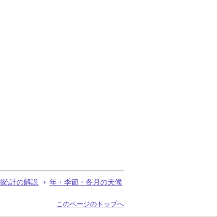
測統計の解説
年・季節・各月の天候
このページのトップへ