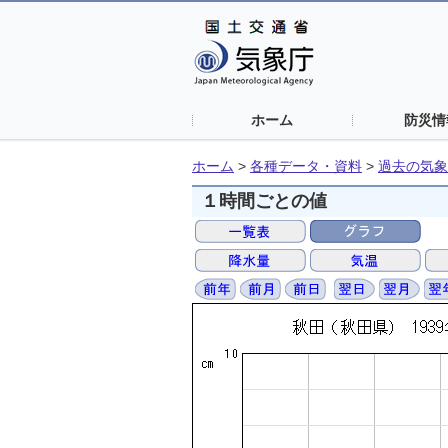
ホーム
防災情
ホーム
>
各種データ・資料
>
過去の気象
１時間ごとの値