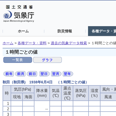
ホーム
防災情報
各種データ・
ホーム
>
各種データ・資料
>
過去の気象データ検索
>
１時間ごとの
１時間ごとの値
秋田（秋田県) 1938年6月4日 （１時間ごとの値）
露点
気圧(hPa)
風向・風
降水量
気温
蒸気圧
湿度
時
温度
(mm)
(℃)
(hPa)
(％)
現地
海面
風速
(℃)
1
2
--
3