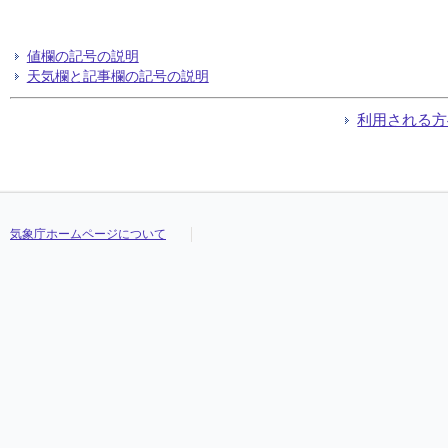
値欄の記号の説明
天気欄と記事欄の記号の説明
利用される方
気象庁ホームページについて