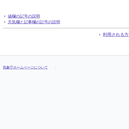
値欄の記号の説明
天気欄と記事欄の記号の説明
利用される方
気象庁ホームページについて