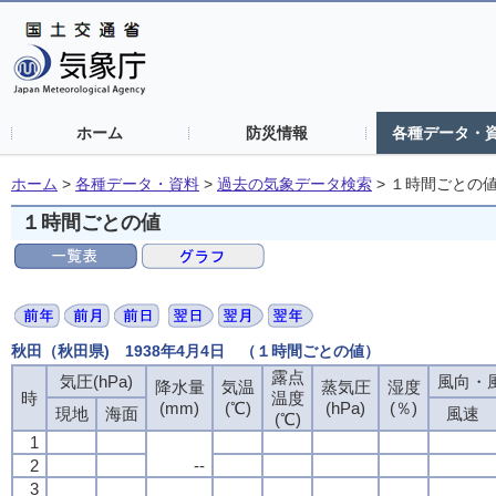
ホーム
防災情報
各種データ・
ホーム
>
各種データ・資料
>
過去の気象データ検索
>
１時間ごとの
１時間ごとの値
秋田（秋田県) 1938年4月4日 （１時間ごとの値）
露点
気圧(hPa)
風向・風
降水量
気温
蒸気圧
湿度
時
温度
(mm)
(℃)
(hPa)
(％)
現地
海面
風速
(℃)
1
2
--
3