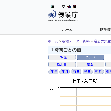
ホーム
防災情
ホーム
>
各種データ・資料
>
過去の気象
１時間ごとの値