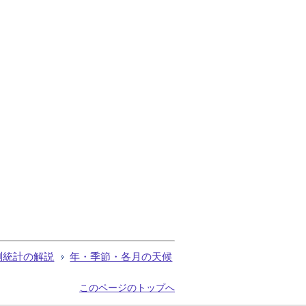
測統計の解説
年・季節・各月の天候
このページのトップへ