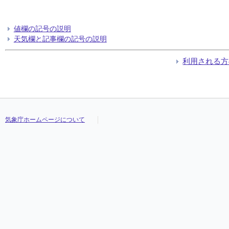
値欄の記号の説明
天気欄と記事欄の記号の説明
利用される方
気象庁ホームページについて