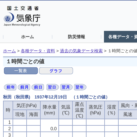
ホーム
防災情報
各種データ・
ホーム
>
各種データ・資料
>
過去の気象データ検索
>
１時間ごとの
１時間ごとの値
秋田（秋田県) 1937年12月19日 （１時間ごとの値）
露点
気圧(hPa)
風向・風
降水量
気温
蒸気圧
湿度
時
温度
(mm)
(℃)
(hPa)
(％)
現地
海面
風速
(℃)
1
2
0.0
3