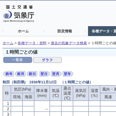
ホーム
防災情報
各種データ・
ホーム
>
各種データ・資料
>
過去の気象データ検索
>
１時間ごとの
１時間ごとの値
秋田（秋田県) 1936年11月12日 （１時間ごとの値）
露点
露点
露点
露点
気圧(hPa)
気圧(hPa)
気圧(hPa)
気圧(hPa)
風向・風
風向・風
風向・風
風向・風
降水量
降水量
降水量
降水量
気温
気温
気温
気温
蒸気圧
蒸気圧
蒸気圧
蒸気圧
湿度
湿度
湿度
湿度
時
時
時
時
温度
温度
温度
温度
(mm)
(mm)
(mm)
(mm)
(℃)
(℃)
(℃)
(℃)
(hPa)
(hPa)
(hPa)
(hPa)
(％)
(％)
(％)
(％)
現地
現地
現地
現地
海面
海面
海面
海面
風速
風速
風速
風速
(℃)
(℃)
(℃)
(℃)
1
1
1
1
2
2
2
2
--
--
--
--
3
3
3
3