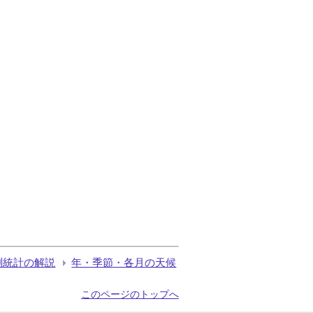
測統計の解説
年・季節・各月の天候
このページのトップへ