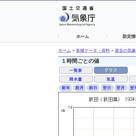
ホーム
防災情
ホーム
>
各種データ・資料
>
過去の気象
１時間ごとの値