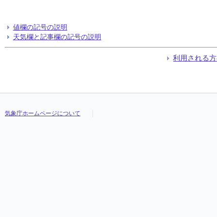
値欄の記号の説明
天気欄と記事欄の記号の説明
利用される方
気象庁ホームページについて