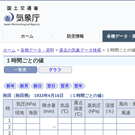
ホーム
防災情報
各種データ・
ホーム
>
各種データ・資料
>
過去の気象データ検索
>
１時間ごとの
１時間ごとの値
秋田（秋田県) 1933年4月16日 （１時間ごとの値）
露点
気圧(hPa)
風向・風
降水量
気温
蒸気圧
湿度
時
温度
(mm)
(℃)
(hPa)
(％)
現地
海面
風速
(℃)
1
2
--
3