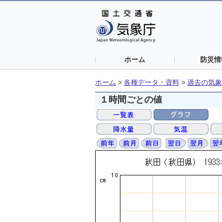
ホーム
防災情
ホーム
>
各種データ・資料
>
過去の気象
１時間ごとの値