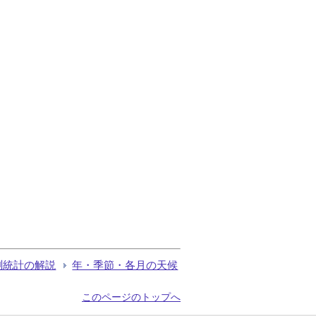
測統計の解説
年・季節・各月の天候
このページのトップへ