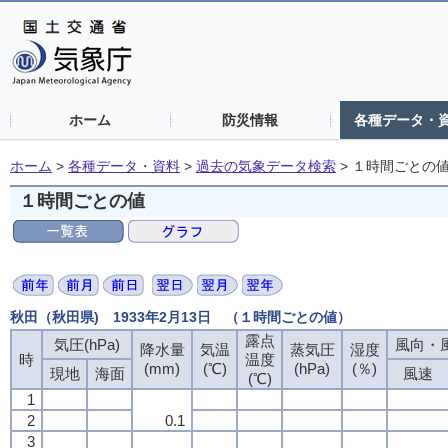
ホーム
防災情報
各種データ・
ホーム
>
各種データ・資料
>
過去の気象データ検索
>
１時間ごとの
１時間ごとの値
秋田（秋田県) 1933年2月13日 （１時間ごとの値）
露点
気圧(hPa)
風向・風
降水量
気温
蒸気圧
湿度
時
温度
(mm)
(℃)
(hPa)
(％)
現地
海面
風速
(℃)
1
2
0.1
3