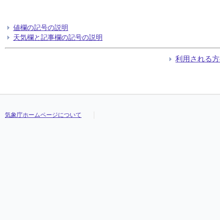
値欄の記号の説明
天気欄と記事欄の記号の説明
利用される方
気象庁ホームページについて