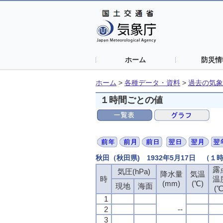
ホーム
防災情
ホーム
>
各種データ・資料
>
過去の気象
１時間ごとの値
秋田（秋田県) 1932年5月17日 （１
露
気圧(hPa)
降水量
気温
時
温
(mm)
(℃)
現地
海面
(℃
1
2
--
3