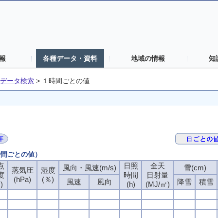
報
各種データ・資料
地域の情報
知
データ検索
>
１時間ごとの値
時間ごとの値）
点
日照
全天
風向・風速(m/s)
雪(cm)
蒸気圧
湿度
度
時間
日射量
(hPa)
(％)
風速
風向
降雪
積雪
)
(h)
(MJ/㎡)