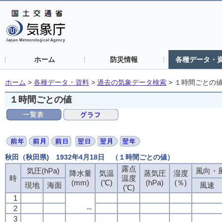
ホーム
防災情報
各種データ・
ホーム
>
各種データ・資料
>
過去の気象データ検索
>
１時間ごとの
１時間ごとの値
秋田（秋田県) 1932年4月18日 （１時間ごとの値）
露点
露点
露点
露点
気圧(hPa)
気圧(hPa)
気圧(hPa)
気圧(hPa)
風向・風
風向・風
風向・風
風向・風
降水量
降水量
降水量
降水量
気温
気温
気温
気温
蒸気圧
蒸気圧
蒸気圧
蒸気圧
湿度
湿度
湿度
湿度
時
時
時
時
温度
温度
温度
温度
(mm)
(mm)
(mm)
(mm)
(℃)
(℃)
(℃)
(℃)
(hPa)
(hPa)
(hPa)
(hPa)
(％)
(％)
(％)
(％)
現地
現地
現地
現地
海面
海面
海面
海面
風速
風速
風速
風速
(℃)
(℃)
(℃)
(℃)
1
1
1
1
2
2
2
2
--
--
--
--
3
3
3
3