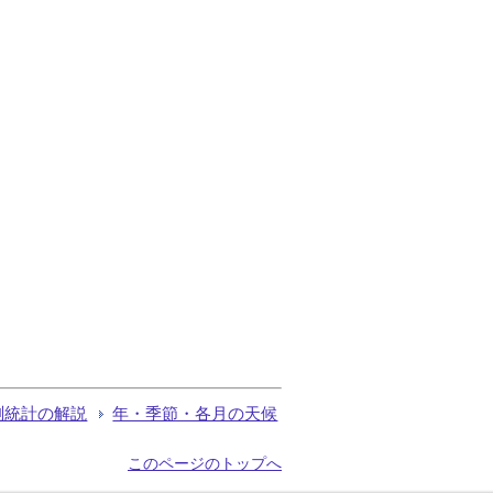
測統計の解説
年・季節・各月の天候
このページのトップへ