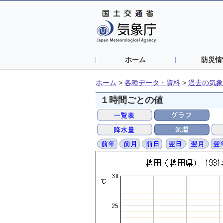
ホーム
防災情
ホーム
>
各種データ・資料
>
過去の気象
１時間ごとの値