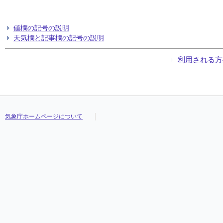
値欄の記号の説明
天気欄と記事欄の記号の説明
利用される方
気象庁ホームページについて