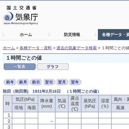
ホーム
防災情報
各種データ・
ホーム
>
各種データ・資料
>
過去の気象データ検索
>
１時間ごとの
１時間ごとの値
秋田（秋田県) 1931年2月16日 （１時間ごとの値）
露点
気圧(hPa)
風向・風
降水量
気温
蒸気圧
湿度
時
温度
(mm)
(℃)
(hPa)
(％)
現地
海面
風速
(℃)
1
2
--
3