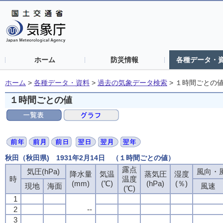
ホーム
防災情報
各種データ・
ホーム
>
各種データ・資料
>
過去の気象データ検索
>
１時間ごとの
１時間ごとの値
秋田（秋田県) 1931年2月14日 （１時間ごとの値）
露点
気圧(hPa)
風向・風
降水量
気温
蒸気圧
湿度
時
温度
(mm)
(℃)
(hPa)
(％)
現地
海面
風速
(℃)
1
2
--
3