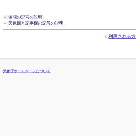
値欄の記号の説明
天気欄と記事欄の記号の説明
利用される方
気象庁ホームページについて