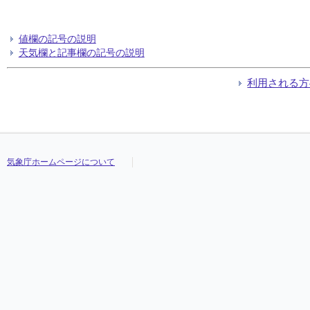
値欄の記号の説明
天気欄と記事欄の記号の説明
利用される方
気象庁ホームページについて