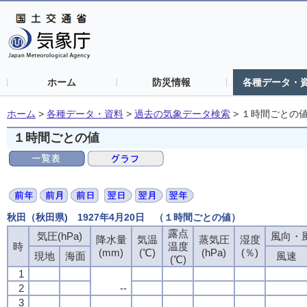
ホーム
防災情報
各種データ・
ホーム
>
各種データ・資料
>
過去の気象データ検索
>
１時間ごとの
１時間ごとの値
秋田（秋田県) 1927年4月20日 （１時間ごとの値）
露点
気圧(hPa)
風向・風
降水量
気温
蒸気圧
湿度
時
温度
(mm)
(℃)
(hPa)
(％)
現地
海面
風速
(℃)
1
2
--
3