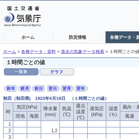
ホーム
防災情報
各種データ・
ホーム
>
各種データ・資料
>
過去の気象データ検索
>
１時間ごとの
１時間ごとの値
秋田（秋田県) 1923年4月19日 （１時間ごとの値）
露点
気圧(hPa)
風向・風
降水量
気温
蒸気圧
湿度
時
温度
(mm)
(℃)
(hPa)
(％)
現地
海面
風速
(℃)
1
2
1.2
3