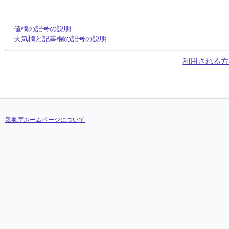
値欄の記号の説明
天気欄と記事欄の記号の説明
利用される方
気象庁ホームページについて