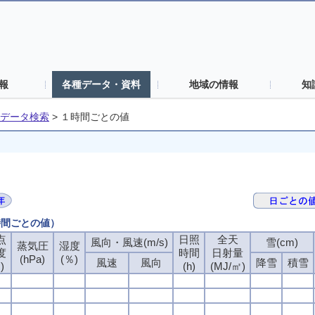
報
各種データ・資料
地域の情報
知
データ検索
>
１時間ごとの値
時間ごとの値）
点
点
点
点
日照
日照
日照
日照
全天
全天
全天
全天
風向・風速(m/s)
風向・風速(m/s)
風向・風速(m/s)
風向・風速(m/s)
雪(cm)
雪(cm)
雪(cm)
雪(cm)
蒸気圧
蒸気圧
蒸気圧
蒸気圧
湿度
湿度
湿度
湿度
度
度
度
度
時間
時間
時間
時間
日射量
日射量
日射量
日射量
(hPa)
(hPa)
(hPa)
(hPa)
(％)
(％)
(％)
(％)
風速
風速
風速
風速
風向
風向
風向
風向
降雪
降雪
降雪
降雪
積雪
積雪
積雪
積雪
)
)
)
)
(h)
(h)
(h)
(h)
(MJ/㎡)
(MJ/㎡)
(MJ/㎡)
(MJ/㎡)