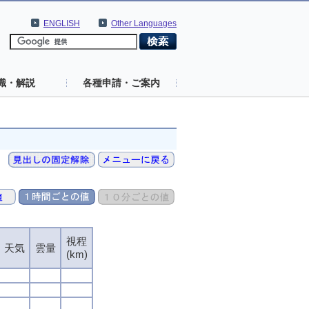
ENGLISH
Other Languages
識・解説
各種申請・ご案内
視程
視程
視程
視程
天気
天気
天気
天気
雲量
雲量
雲量
雲量
(km)
(km)
(km)
(km)