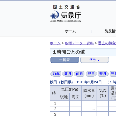
ホーム
防災情
ホーム
>
各種データ・資料
>
過去の気象
１時間ごとの値
秋田（秋田県) 1919年3月24日 （１
露
気圧(hPa)
降水量
気温
時
温
(mm)
(℃)
現地
海面
(℃
1
2
--
3