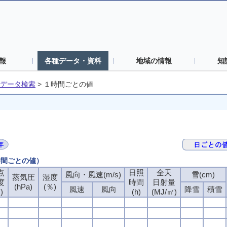
報
各種データ・資料
地域の情報
知
データ検索
>
１時間ごとの値
時間ごとの値）
点
日照
全天
風向・風速(m/s)
雪(cm)
蒸気圧
湿度
度
時間
日射量
(hPa)
(％)
風速
風向
降雪
積雪
)
(h)
(MJ/㎡)