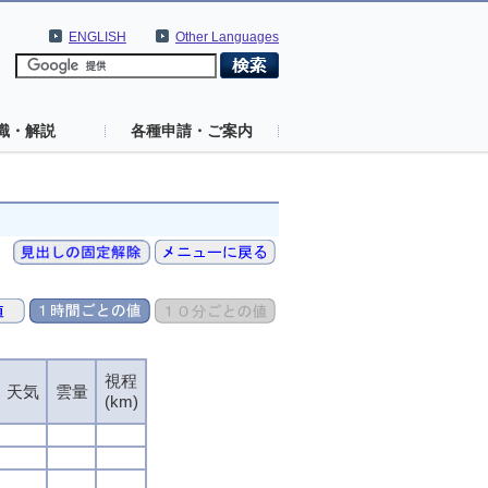
ENGLISH
Other Languages
識・解説
各種申請・ご案内
視程
視程
視程
視程
天気
天気
天気
天気
雲量
雲量
雲量
雲量
(km)
(km)
(km)
(km)