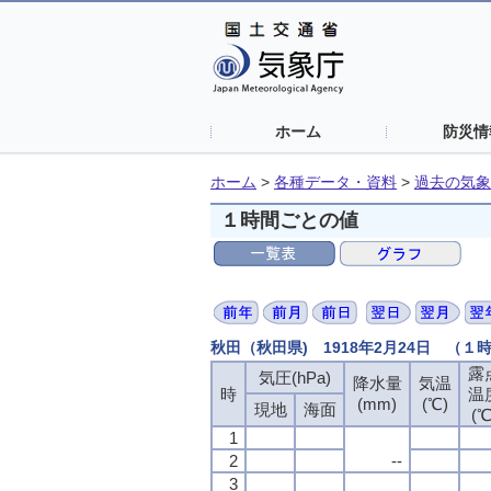
ホーム
防災情
ホーム
>
各種データ・資料
>
過去の気象
１時間ごとの値
秋田（秋田県) 1918年2月24日 （１
露
露
露
露
気圧(hPa)
気圧(hPa)
気圧(hPa)
気圧(hPa)
降水量
降水量
降水量
降水量
気温
気温
気温
気温
時
時
時
時
温
温
温
温
(mm)
(mm)
(mm)
(mm)
(℃)
(℃)
(℃)
(℃)
現地
現地
現地
現地
海面
海面
海面
海面
(℃
(℃
(℃
(℃
1
1
1
1
2
2
2
2
--
--
--
--
3
3
3
3