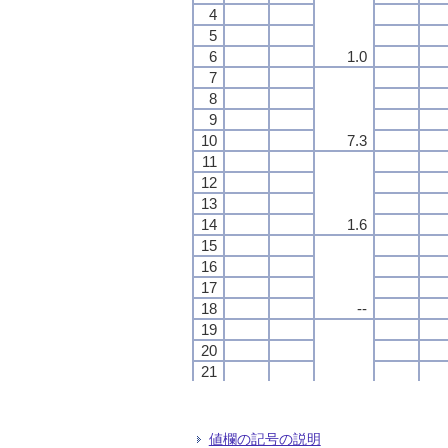
4
4
4
4
5
5
5
5
6
6
6
6
1.0
1.0
1.0
1.0
7
7
7
7
8
8
8
8
9
9
9
9
10
10
10
10
7.3
7.3
7.3
7.3
11
11
11
11
12
12
12
12
13
13
13
13
14
14
14
14
1.6
1.6
1.6
1.6
15
15
15
15
16
16
16
16
17
17
17
17
18
18
18
18
--
--
--
--
19
19
19
19
20
20
20
20
21
21
21
21
22
22
22
22
--
--
--
--
23
23
23
23
24
24
24
24
値欄の記号の説明