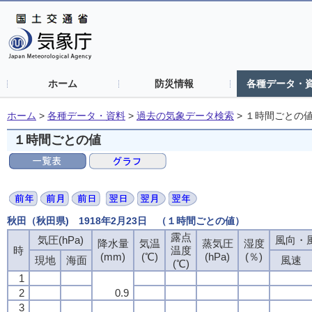
ホーム
防災情報
各種データ・
ホーム
>
各種データ・資料
>
過去の気象データ検索
>
１時間ごとの
１時間ごとの値
秋田（秋田県) 1918年2月23日 （１時間ごとの値）
露点
気圧(hPa)
風向・風
降水量
気温
蒸気圧
湿度
時
温度
(mm)
(℃)
(hPa)
(％)
現地
海面
風速
(℃)
1
2
0.9
3