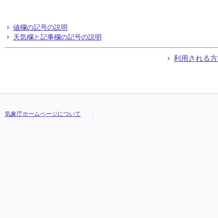
値欄の記号の説明
天気欄と記事欄の記号の説明
利用される方
気象庁ホームページについて