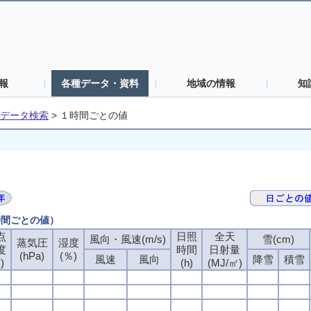
報
各種データ・資料
地域の情報
知
データ検索
>
１時間ごとの値
時間ごとの値）
点
日照
全天
風向・風速(m/s)
雪(cm)
蒸気圧
湿度
度
時間
日射量
(hPa)
(％)
風速
風向
降雪
積雪
)
(h)
(MJ/㎡)