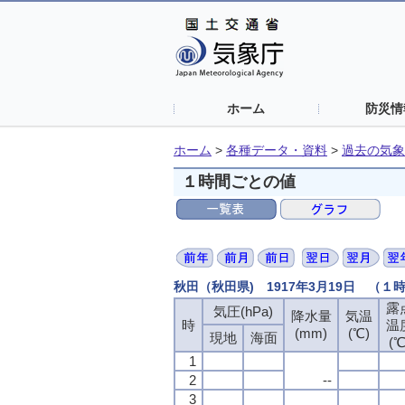
ホーム
防災情
ホーム
>
各種データ・資料
>
過去の気象
１時間ごとの値
秋田（秋田県) 1917年3月19日 （１
露
気圧(hPa)
降水量
気温
時
温
(mm)
(℃)
現地
海面
(℃
1
2
--
3