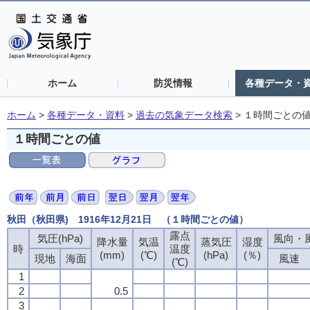
ホーム
防災情報
各種データ・
ホーム
>
各種データ・資料
>
過去の気象データ検索
>
１時間ごとの
１時間ごとの値
秋田（秋田県) 1916年12月21日 （１時間ごとの値）
露点
気圧(hPa)
風向・風
降水量
気温
蒸気圧
湿度
時
温度
(mm)
(℃)
(hPa)
(％)
現地
海面
風速
(℃)
1
2
0.5
3