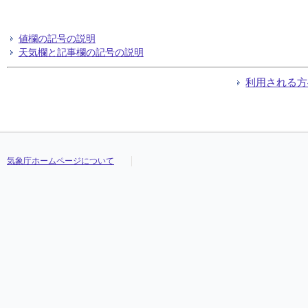
値欄の記号の説明
天気欄と記事欄の記号の説明
利用される方
気象庁ホームページについて