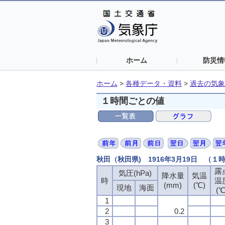
ホーム
防災情
ホーム
>
各種データ・資料
>
過去の気象
１時間ごとの値
秋田（秋田県) 1916年3月19日 （１
露
露
露
露
気圧(hPa)
気圧(hPa)
気圧(hPa)
気圧(hPa)
降水量
降水量
降水量
降水量
気温
気温
気温
気温
時
時
時
時
温
温
温
温
(mm)
(mm)
(mm)
(mm)
(℃)
(℃)
(℃)
(℃)
現地
現地
現地
現地
海面
海面
海面
海面
(℃
(℃
(℃
(℃
1
1
1
1
2
2
2
2
0.2
0.2
0.2
0.2
3
3
3
3