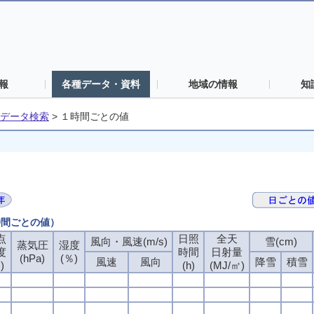
報
各種データ・資料
地域の情報
知
データ検索
>
１時間ごとの値
時間ごとの値）
点
点
点
点
日照
日照
日照
日照
全天
全天
全天
全天
風向・風速(m/s)
風向・風速(m/s)
風向・風速(m/s)
風向・風速(m/s)
雪(cm)
雪(cm)
雪(cm)
雪(cm)
蒸気圧
蒸気圧
蒸気圧
蒸気圧
湿度
湿度
湿度
湿度
度
度
度
度
時間
時間
時間
時間
日射量
日射量
日射量
日射量
(hPa)
(hPa)
(hPa)
(hPa)
(％)
(％)
(％)
(％)
風速
風速
風速
風速
風向
風向
風向
風向
降雪
降雪
降雪
降雪
積雪
積雪
積雪
積雪
)
)
)
)
(h)
(h)
(h)
(h)
(MJ/㎡)
(MJ/㎡)
(MJ/㎡)
(MJ/㎡)