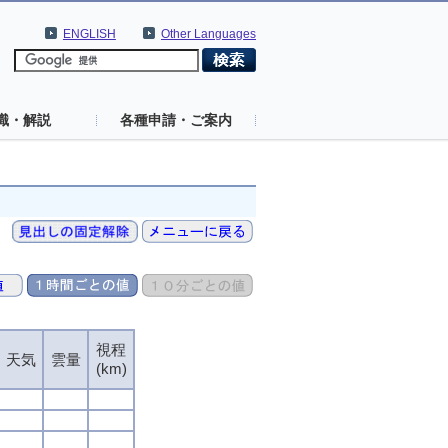
ENGLISH
Other Languages
識・解説
各種申請・ご案内
視程
視程
視程
視程
天気
天気
天気
天気
雲量
雲量
雲量
雲量
(km)
(km)
(km)
(km)