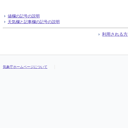
値欄の記号の説明
天気欄と記事欄の記号の説明
利用される方
気象庁ホームページについて