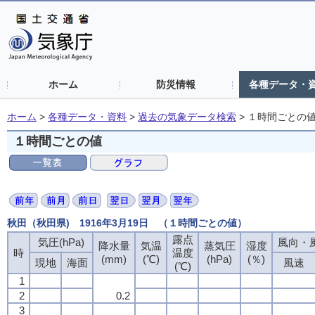
ホーム
防災情報
各種データ・
ホーム
>
各種データ・資料
>
過去の気象データ検索
>
１時間ごとの
１時間ごとの値
秋田（秋田県) 1916年3月19日 （１時間ごとの値）
露点
気圧(hPa)
風向・風
降水量
気温
蒸気圧
湿度
時
温度
(mm)
(℃)
(hPa)
(％)
現地
海面
風速
(℃)
1
2
0.2
3