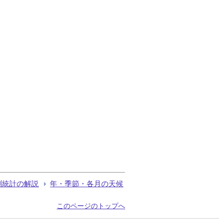
測統計の解説
年・季節・各月の天候
このページのトップへ