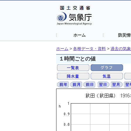
ホーム
防災情
ホーム
>
各種データ・資料
>
過去の気象
１時間ごとの値